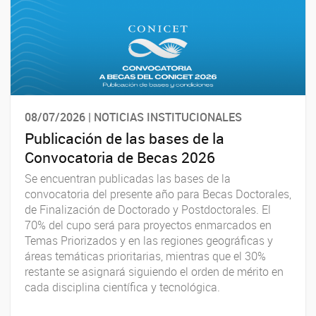
08/07/2026 | NOTICIAS INSTITUCIONALES
Publicación de las bases de la
Convocatoria de Becas 2026
Se encuentran publicadas las bases de la
convocatoria del presente año para Becas Doctorales,
de Finalización de Doctorado y Postdoctorales. El
70% del cupo será para proyectos enmarcados en
Temas Priorizados y en las regiones geográficas y
áreas temáticas prioritarias, mientras que el 30%
restante se asignará siguiendo el orden de mérito en
cada disciplina científica y tecnológica.