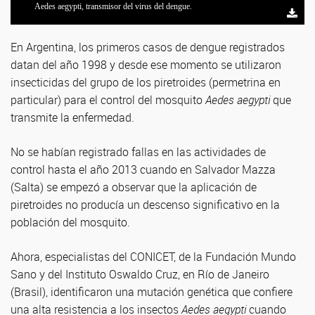
Laura Harburguer (izq.) y Paula Gonzalez, investigadoras del CONICET
José F. Gil y Paola Castillo, especialistas del CONICET y de la
Andrea Gómez-Bravo y Manuel Espinosa, también autores del estudio e
Aline C. Loureiro y Ademir J. Martins, también autores del trabajo e
Aedes aegypti, transmisor del virus del dengue.
y autoras principales del trabajo.
Universidad Nacional de Salta.
integrantes de la Fundación Mundo Sano.
investigadores del Instituto Oswaldo Cruz, en Rio de Janeiro, Brasil.
En Argentina, los primeros casos de dengue registrados
datan del año 1998 y desde ese momento se utilizaron
insecticidas del grupo de los piretroides (permetrina en
particular) para el control del mosquito
Aedes aegypti
que
transmite la enfermedad.
No se habían registrado fallas en las actividades de
control hasta el año 2013 cuando en Salvador Mazza
(Salta) se empezó a observar que la aplicación de
piretroides no producía un descenso significativo en la
población del mosquito.
Ahora, especialistas del CONICET, de la Fundación Mundo
Sano y del Instituto Oswaldo Cruz, en Río de Janeiro
(Brasil), identificaron una mutación genética que confiere
una alta resistencia a los insectos
Aedes aegypti
cuando