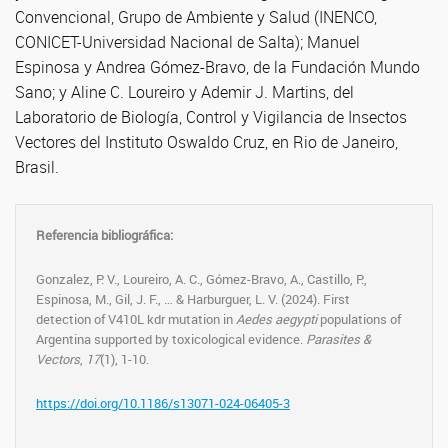
Convencional, Grupo de Ambiente y Salud (INENCO,
CONICET-Universidad Nacional de Salta); Manuel
Espinosa y Andrea Gómez-Bravo, de la Fundación Mundo
Sano; y Aline C. Loureiro y Ademir J. Martins, del
Laboratorio de Biología, Control y Vigilancia de Insectos
Vectores del Instituto Oswaldo Cruz, en Rio de Janeiro,
Brasil.
Referencia bibliográfica:
Gonzalez, P. V., Loureiro, A. C., Gómez-Bravo, A., Castillo, P.,
Espinosa, M., Gil, J. F., … & Harburguer, L. V. (2024). First
detection of V410L kdr mutation in
Aedes aegypti
populations of
Argentina supported by toxicological evidence.
Parasites &
Vectors
,
17
(1), 1-10.
https://doi.org/10.1186/s13071-024-06405-3