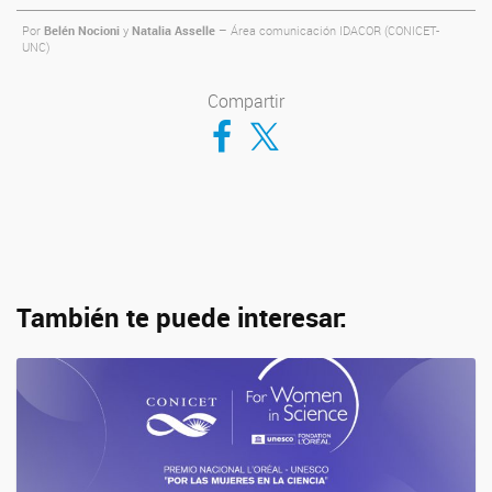
Por
Belén Nocioni
y
Natalia Asselle
– Área comunicación IDACOR (CONICET-
UNC)
Compartir
Compartir en Facebook
Compartir en Twitter
También te puede interesar: