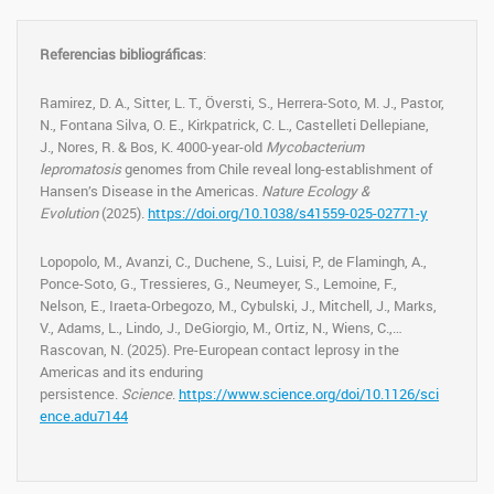
Referencias bibliográficas
:
Ramirez, D. A., Sitter, L. T., Översti, S., Herrera-Soto, M. J., Pastor,
N., Fontana Silva, O. E., Kirkpatrick, C. L., Castelleti Dellepiane,
J., Nores, R. & Bos, K. 4000-year-old
Mycobacterium
lepromatosis
genomes from Chile reveal long-establishment of
Hansen’s Disease in the Americas.
Nature Ecology &
Evolution
(2025).
https://doi.org/10.1038/s41559-025-02771-y
Lopopolo, M., Avanzi, C., Duchene, S., Luisi, P., de Flamingh, A.,
Ponce-Soto, G., Tressieres, G., Neumeyer, S., Lemoine, F.,
Nelson, E., Iraeta-Orbegozo, M., Cybulski, J., Mitchell, J., Marks,
V., Adams, L., Lindo, J., DeGiorgio, M., Ortiz, N., Wiens, C.,…
Rascovan, N. (2025). Pre-European contact leprosy in the
Americas and its enduring
persistence.
Science
.
https://www.science.org/doi/10.1126/sci
ence.adu7144