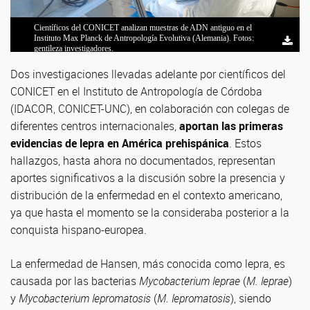
Científicos del CONICET analizan muestras de ADN antiguo en el
Fragmento de cráneo con lesiones donde se halló el genoma en Chile
Muestras donde se extrajo el ADN utilizado para los análisis.
Dario Ramirez, Nicolas Pastor y Rodrigo Nores.
Pierre Luisi (recorte): Foto: gentileza La Voz.
Instituto Max Planck de Antropología Evolutiva (Alemania). Fotos:
(reconstrucción de foto original) | María José Herrera-Soto y Anna
gentileza investigadores.
Brizuela.
Dos investigaciones llevadas adelante por científicos del
CONICET en el Instituto de Antropología de Córdoba
(IDACOR, CONICET-UNC), en colaboración con colegas de
diferentes centros internacionales,
aportan las primeras
evidencias de lepra en América prehispánica
. Estos
hallazgos, hasta ahora no documentados, representan
aportes significativos a la discusión sobre la presencia y
distribución de la enfermedad en el contexto americano,
ya que hasta el momento se la consideraba posterior a la
conquista hispano-europea.
La enfermedad de Hansen, más conocida como lepra, es
causada por las bacterias
Mycobacterium leprae
(
M. leprae
)
y
Mycobacterium lepromatosis
(
M. lepromatosis
), siendo