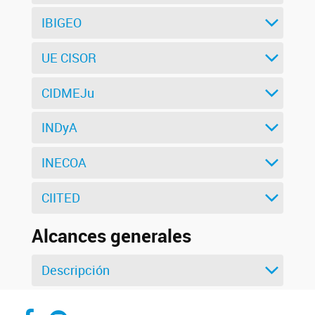
IBIGEO
UE CISOR
CIDMEJu
INDyA
INECOA
CIITED
Alcances generales
Descripción
Facebook CCT Salta - Jujuy
Instagram CONICET Salta Jujuy