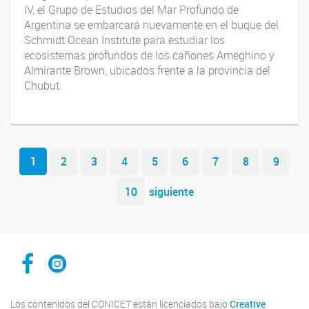
IV, el Grupo de Estudios del Mar Profundo de
Argentina se embarcará nuevamente en el buque del
Schmidt Ocean Institute para estudiar los
ecosistemas profundos de los cañones Ameghino y
Almirante Brown, ubicados frente a la provincia del
Chubut.
Navegador de artículos
1
2
3
4
5
6
7
8
9
10
siguiente
Facebook CCT Salta - Jujuy
Instagram CONICET Salta Jujuy
Los contenidos del CONICET están licenciados bajo
Creative