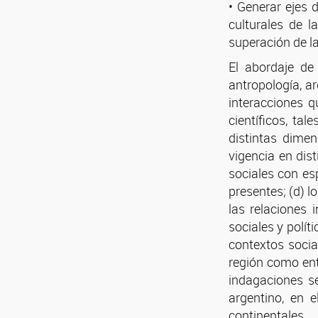
• Generar ejes d
culturales de l
superación de l
El abordaje de
antropología, ar
interacciones q
científicos, ta
distintas dimen
vigencia en dis
sociales con es
presentes; (d) l
las relaciones i
sociales y polít
contextos social
región como entr
indagaciones se
argentino, en 
continentales.