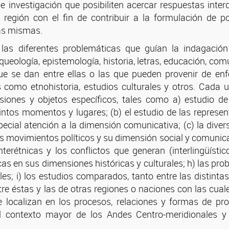
e investigación que posibiliten acercar respuestas inter
a región con el fin de contribuir a la formulación de po
as mismas.
 las diferentes problemáticas que guían la indagació
queología, epistemología, historia, letras, educación, comu
ue se dan entre ellas o las que pueden provenir de enf
les como etnohistoria, estudios culturales y otros. Cada 
siones y objetos específicos, tales como a) estudio d
tintos momentos y lugares; (b) el estudio de las represen
pecial atención a la dimensión comunicativa; (c) la diver
os movimientos políticos y su dimensión social y comunicac
nterétnicas y los conflictos que generan (interlingüístic
icas en sus dimensiones históricas y culturales; h) las pr
es; i) los estudios comparados, tanto entre las distintas
e éstas y las de otras regiones o naciones con las cuale
 localizan en los procesos, relaciones y formas de pro
el contexto mayor de los Andes Centro-meridionales y