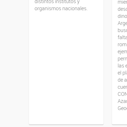
distintos institutos y
mie
organismos nacionales.
desc
dino
Arge
busc
falt
rom
ejem
per
las 
el p
de 
cuen
CON
Azar
Geo