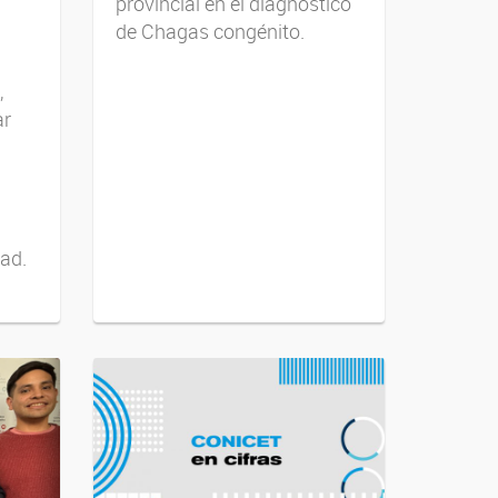
provincial en el diagnóstico
de Chagas congénito.
,
ar
dad.