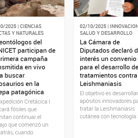
0/2025 | CIENCIAS
02/10/2025 | INNOVACION
CTAS Y NATURALES
SALUD Y DESARROLLO
eontólogos del
La Cámara de
ICET participan de
Diputados declaró 
primera campaña
interés un convenio
nsmitida en vivo
para el desarrollo d
a buscar
tratamientos contra
osaurios en la
Leishmaniasis
epa patagónica
El objetivo es desarrolla
apósitos innovadores p
xpedición Cretácica I
tratar la Leishmaniasis
ará fósiles que
cutánea con tecnología 
itan continuar el
bajo que comenzó un
atrás, cuando