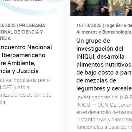
10/2025 | PROGRAMA
16/10/2025 | Ingeniería d
IONAL DE CIENCIA Y
Alimentos y Biotecnología
TICIA
Un grupo de
Encuentro Nacional
investigación del
II Iberoamericano
INIQUI, desarrolla
re Ambiente,
alimentos nutritivos
ncia y Justicia
de bajo costo a part
de mezclas de
iativa impulsada por el
ICET junto a
legumbres y cereal
nizaciones del ámbito
Investigadores del INBI
ial.
INIQUI – CONICET, ava
en el desarrollo de harin
instantáneas y aliment
funcionales a base de m