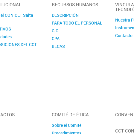
ITUCIONAL
RECURSOS HUMANOS
VINCULA
TECNOL
 el CONICET Salta
DESCRIPCIÓN
Nuestra F
PARA TODO EL PERSONAL
Instrumen
TIVOS
CIC
Contacto
idades
CPA
SICIONES DEL CCT
BECAS
ADES EJECUTORAS
ART. 9
s IZI
Á PARTE DEL
CET
TACTOS
COMITÉ DE ÉTICA
CONVEN
Sobre el Comité
CCT CON
Procedimientos