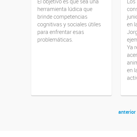
El objetivo es que sea una
Los 
herramienta lúdica que
cons
brinde competencias
juni
cognitivas y sociales útiles
en l
para enfrentar esas
Jorg
problemáticas.
ejem
Ya r
acer
anim
en l
acti
anterior
Navegador de artículos