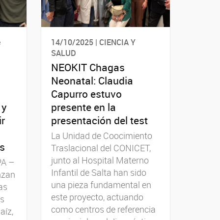
e
14/10/2025 | CIENCIA Y
SALUD
NEOKIT Chagas
Neonatal: Claudia
Capurro estuvo
 y
presente en la
ir
presentación del test
La Unidad de Coocimiento
es
Traslacional del CONICET,
junto al Hospital Materno
PA –
Infantil de Salta han sido
nzan
una pieza fundamental en
as
este proyecto, actuando
os
como centros de referencia
aíz,