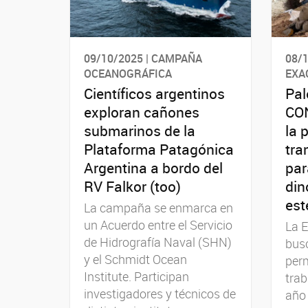
09/10/2025 | CAMPAÑA
08/1
OCEANOGRÁFICA
EXA
Científicos argentinos
Pal
exploran cañones
CON
submarinos de la
la 
Plataforma Patagónica
tra
Argentina a bordo del
par
RV Falkor (too)
din
est
La campaña se enmarca en
un Acuerdo entre el Servicio
La E
de Hidrografía Naval (SHN)
busc
y el Schmidt Ocean
perm
Institute. Participan
tra
investigadores y técnicos de
año 