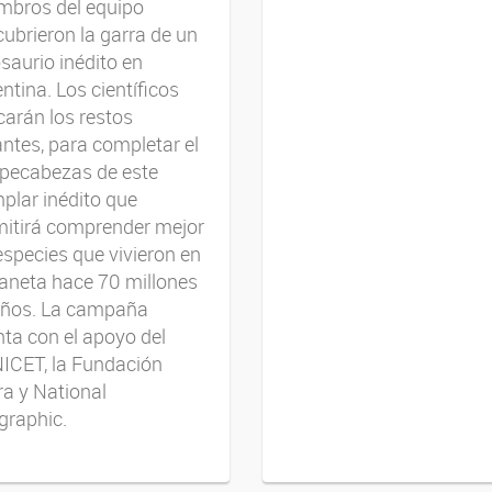
mbros del equipo
ubrieron la garra de un
saurio inédito en
ntina. Los científicos
arán los restos
antes, para completar el
pecabezas de este
plar inédito que
mitirá comprender mejor
especies que vivieron en
laneta hace 70 millones
años. La campaña
ta con el apoyo del
ICET, la Fundación
a y National
graphic.