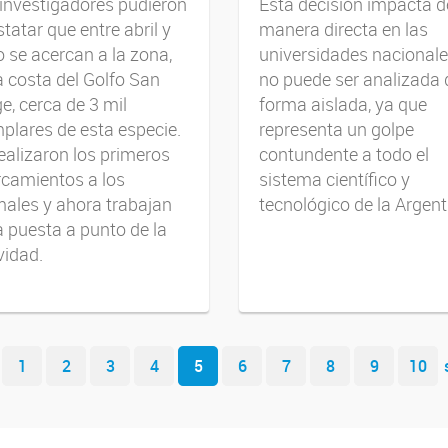
investigadores pudieron
Esta decisión impacta d
tatar que entre abril y
manera directa en las
o se acercan a la zona,
universidades nacionale
a costa del Golfo San
no puede ser analizada 
e, cerca de 3 mil
forma aislada, ya que
plares de esta especie.
representa un golpe
ealizaron los primeros
contundente a todo el
camientos a los
sistema científico y
ales y ahora trabajan
tecnológico de la Argent
a puesta a punto de la
vidad.
1
2
3
4
5
6
7
8
9
10